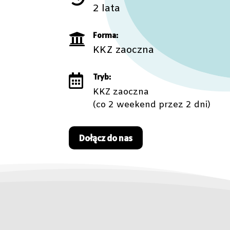
2 lata
Forma:

KKZ zaoczna
Tryb:

KKZ zaoczna
(co 2 weekend przez 2 dni)
Dołącz do nas