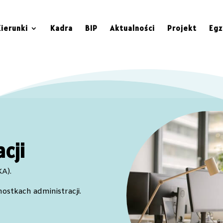
Kierunki
Kadra
BIP
Aktualności
Projekt
Egz
cji
A).
nostkach administracji.